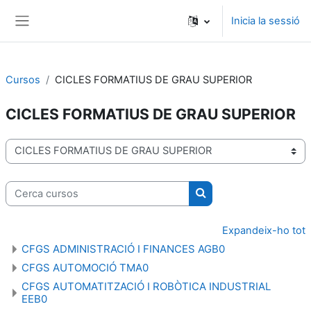
Ves al contingut principal
Inicia la sessió
Panell lateral
Cursos
CICLES FORMATIUS DE GRAU SUPERIOR
CICLES FORMATIUS DE GRAU SUPERIOR
Categories de cursos
Cerca cursos
Cerca cursos
Expandeix-ho tot
CFGS ADMINISTRACIÓ I FINANCES AGB0
CFGS AUTOMOCIÓ TMA0
CFGS AUTOMATITZACIÓ I ROBÒTICA INDUSTRIAL
EEB0